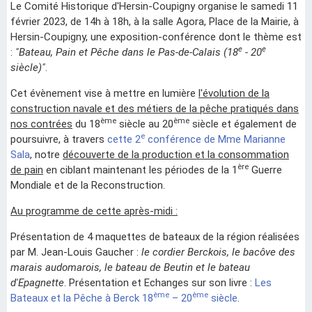
Le Comité Historique d'Hersin-Coupigny organise le samedi 11
février 2023, de 14h à 18h, à la salle Agora, Place de la Mairie, à
Hersin-Coupigny, une exposition-conférence dont le thème est
e
e
:
"Bateau, Pain et Pêche dans le Pas-de-Calais (18
- 20
siècle)"
.
Cet évènement vise à mettre en lumière
l'évolution de la
construction navale et des métiers de la pêche pratiqués dans
ème
ème
nos contrées
du 18
siècle au 20
siècle et également de
e
poursuivre, à travers
cette 2
conférence de Mme Marianne
Sala
, notre
découverte de la production et la consommation
ère
de pain
en ciblant maintenant les périodes de la 1
Guerre
Mondiale et de la Reconstruction.
Au programme de cette après-midi :
Présentation de 4 maquettes de bateaux de la région réalisées
par M. Jean-Louis Gaucher :
le cordier Berckois, le bacôve des
marais audomarois, le bateau de Beutin et le bateau
d'Epagnette
. Présentation et Echanges sur son livre :
Les
ème
ème
Bateaux et la Pêche à Berck 18
– 20
siècle
.