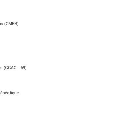
ois (GMBB)
s (GGAC - 59)
Généatique