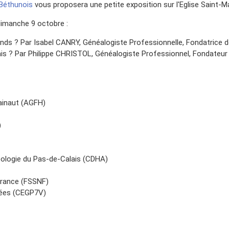
 Béthunois
vous proposera une petite exposition sur l'Eglise Saint-Ma
dimanche 9 octobre :
nds ? Par Isabel CANRY, Généalogiste Professionnelle, Fondatrice 
is ? Par Philippe CHRISTOL, Généalogiste Professionnel, Fondateu
Hainaut (AGFH)
)
éologie du Pas-de-Calais (CDHA)
France (FSSNF)
lées (CEGP7V)