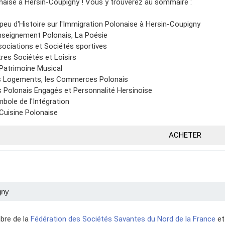
naise à Hersin-Coupigny ! Vous y trouverez au sommaire :
 peu d'Histoire sur l'Immigration Polonaise à Hersin-Coupigny
Enseignement Polonais, La Poésie
sociations et Sociétés sportives
tres Sociétés et Loisirs
 Patrimoine Musical
s Logements, les Commerces Polonais
s Polonais Engagés et Personnalité Hersinoise
mbole de l'Intégration
 Cuisine Polonaise
ACHETER
gny
re de la
Fédération des Sociétés Savantes du Nord de la France
et 