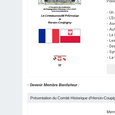
Polo
- Un
- L'
- As
- Au
- Le
- Le
- De
- Sy
- La
- Devenir Membre Bienfaiteur :
Présentation du Comité Historique d'Hersin-Coupi
Memb