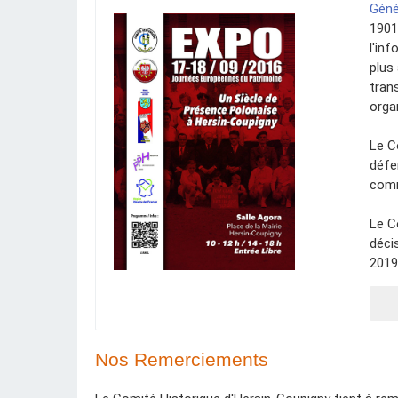
Géné
1901,
l'in
plus
tran
orga
Le C
défe
comm
Le C
déci
2019
Nos Remerciements