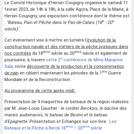
Le Comité Historique d'Hersin-Coupigny organise le samedi 11
février 2023, de 14h à 18h, à la salle Agora, Place de la Mairie, à
Hersin-Coupigny, une exposition-conférence dont le thème est
e
e
:
"Bateau, Pain et Pêche dans le Pas-de-Calais (18
- 20
siècle)"
.
Cet évènement vise à mettre en lumière
l'évolution de la
construction navale et des métiers de la pêche pratiqués dans
ème
ème
nos contrées
du 18
siècle au 20
siècle et également de
e
poursuivre, à travers
cette 2
conférence de Mme Marianne
Sala
, notre
découverte de la production et la consommation
ère
de pain
en ciblant maintenant les périodes de la 1
Guerre
Mondiale et de la Reconstruction.
Au programme de cette après-midi :
Présentation de 4 maquettes de bateaux de la région réalisées
par M. Jean-Louis Gaucher :
le cordier Berckois, le bacôve des
marais audomarois, le bateau de Beutin et le bateau
d'Epagnette
. Présentation et Echanges sur son livre :
Les
ème
ème
Bateaux et la Pêche à Berck 18
– 20
siècle
.