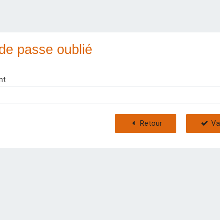
de passe oublié
nt
Retour
Va